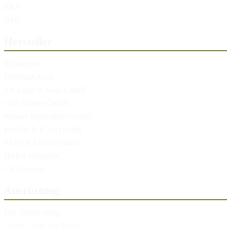
BKV
BSB
Hersteller
Schmeisser
Oberland Arms
J.P. Sauer & Sohn GmbH
Carl Walther GmbH
Mauser Jagdwaffen GmbH
Heckler & Koch GmbH
STEYR ARMS GmbH
HERA Industries
CZ Firearms
Ausrüstung
BW Online-Shop
Grube - Jagd und Forst