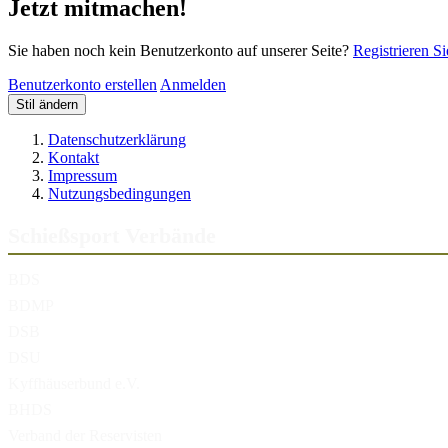
Jetzt mitmachen!
Sie haben noch kein Benutzerkonto auf unserer Seite?
Registrieren Si
Benutzerkonto erstellen
Anmelden
Stil ändern
Datenschutzerklärung
Kontakt
Impressum
Nutzungsbedingungen
Schießsport Verbände
BDS
BDMP
DSB
DSU
Kyffhäuserbund e.V.
BHDS
Verband der Reservisten