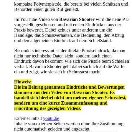
kompakte Polymerpistole, die bereits bei vielen Schützen und
Behörden einen guten Ruf genießt.
Im YouTube-Video von
Bavarian Shooter
wird die neue P13
vorgestellt, geschossen und mit ersten Eindrücken aus der
Praxis bewertet. Dabei geht es unter anderem um die
Handlage, das Schussverhalten, die Bedienung, den Abzug
und den allgemeinen Eindruck auf dem Schießstand.
Besonders interessant ist der direkte Praxiseindruck, da man
nicht nur technische Daten sieht, sondern auch einen
Eindruck davon bekommt, wie sich die Pistole beim Schießen
verhält. Bavarian Shooter geht dabei sachlich auf die Waffe
ein und zeigt, wie sie sich im Schusstest macht.
Hinweis:
Die im Beitrag genannten Eindrücke und Bewertungen
stammen aus dem Video von Bavarian Shooter. Es
handelt sich hierbei nicht um meinen eigenen Schusstest,
sondern um eine kurze Zusammenfassung und
Einordnung des gezeigten Videos.
Externer Inhalt
youtu.be
Inhalte von externen Seiten werden ohne Ihre Zustimmung
nicht automatisch geladen und angezeigt.