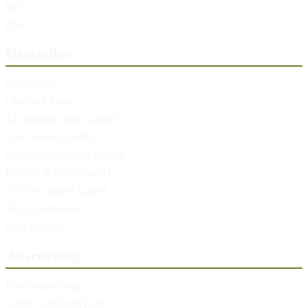
BKV
BSB
Hersteller
Schmeisser
Oberland Arms
J.P. Sauer & Sohn GmbH
Carl Walther GmbH
Mauser Jagdwaffen GmbH
Heckler & Koch GmbH
STEYR ARMS GmbH
HERA Industries
CZ Firearms
Ausrüstung
BW Online-Shop
Grube - Jagd und Forst