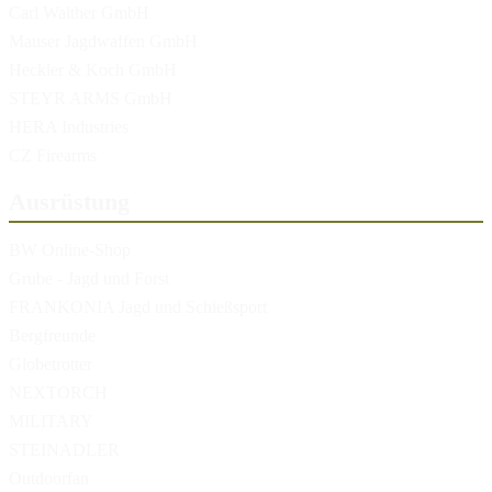
Carl Walther GmbH
Mauser Jagdwaffen GmbH
Heckler & Koch GmbH
STEYR ARMS GmbH
HERA Industries
CZ Firearms
Ausrüstung
BW Online-Shop
Grube - Jagd und Forst
FRANKONIA Jagd und Schießsport
Bergfreunde
Globetrotter
NEXTORCH
MILITARY
STEINADLER
Outdoorfan