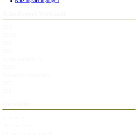
Nutzungsbedingungen
Schießsport Verbände
BDS
BDMP
DSB
DSU
Kyffhäuserbund e.V.
BHDS
Verband der Reservisten
BKV
BSB
Hersteller
Schmeisser
Oberland Arms
J.P. Sauer & Sohn GmbH