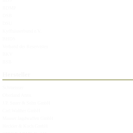
BDS
BDMP
DSB
DSU
Kyffhäuserbund e.V.
BHDS
Verband der Reservisten
BKV
BSB
Hersteller
Schmeisser
Oberland Arms
J.P. Sauer & Sohn GmbH
Carl Walther GmbH
Mauser Jagdwaffen GmbH
Heckler & Koch GmbH