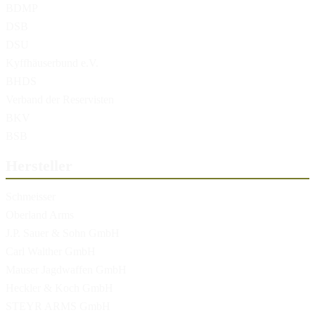
BDMP
DSB
DSU
Kyffhäuserbund e.V.
BHDS
Verband der Reservisten
BKV
BSB
Hersteller
Schmeisser
Oberland Arms
J.P. Sauer & Sohn GmbH
Carl Walther GmbH
Mauser Jagdwaffen GmbH
Heckler & Koch GmbH
STEYR ARMS GmbH