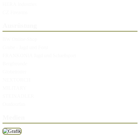
HERA Industries
CZ Firearms
Ausrüstung
BW Online-Shop
Grube - Jagd und Forst
FRANKONIA Jagd und Schießsport
Bergfreunde
Globetrotter
NEXTORCH
MILITARY
STEINADLER
Outdoorfan
Medien