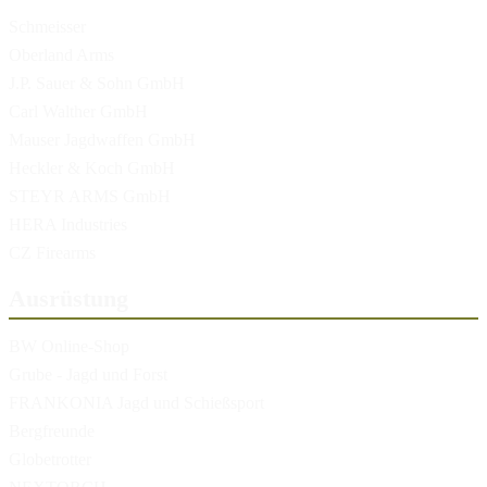
Schmeisser
Oberland Arms
J.P. Sauer & Sohn GmbH
Carl Walther GmbH
Mauser Jagdwaffen GmbH
Heckler & Koch GmbH
STEYR ARMS GmbH
HERA Industries
CZ Firearms
Ausrüstung
BW Online-Shop
Grube - Jagd und Forst
FRANKONIA Jagd und Schießsport
Bergfreunde
Globetrotter