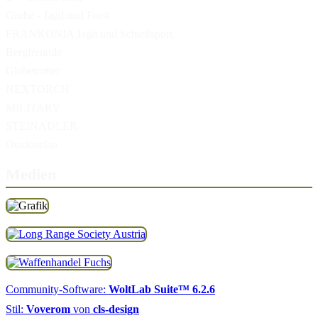
Grube - Jagd und Forst
FRANKONIA Jagd und Schießsport
Bergfreunde
Globetrotter
NEXTORCH
MILITARY
STEINADLER
Outdoorfan
Medien
Community-Software:
WoltLab Suite™ 6.2.6
Stil:
Voverom
von
cls-design