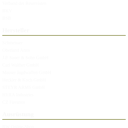
Verband der Reservisten
BKV
BSB
Hersteller
Schmeisser
Oberland Arms
J.P. Sauer & Sohn GmbH
Carl Walther GmbH
Mauser Jagdwaffen GmbH
Heckler & Koch GmbH
STEYR ARMS GmbH
HERA Industries
CZ Firearms
Ausrüstung
BW Online-Shop