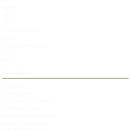
BDMP
DSB
DSU
Kyffhäuserbund e.V.
BHDS
Verband der Reservisten
BKV
BSB
Hersteller
Schmeisser
Oberland Arms
J.P. Sauer & Sohn GmbH
Carl Walther GmbH
Mauser Jagdwaffen GmbH
Heckler & Koch GmbH