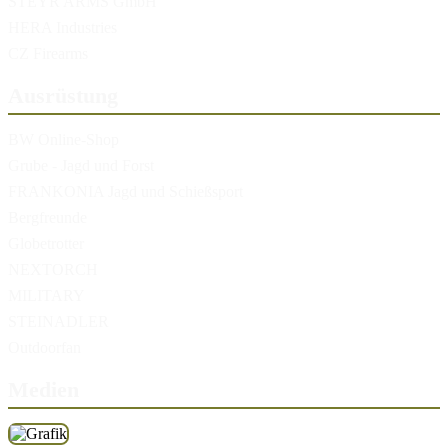
STEYR ARMS GmbH
HERA Industries
CZ Firearms
Ausrüstung
BW Online-Shop
Grube - Jagd und Forst
FRANKONIA Jagd und Schießsport
Bergfreunde
Globetrotter
NEXTORCH
MILITARY
STEINADLER
Outdoorfan
Medien