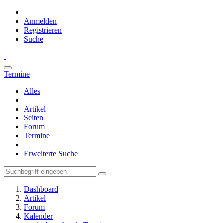
Anmelden
Registrieren
Suche
Termine
Alles
Artikel
Seiten
Forum
Termine
Erweiterte Suche
Dashboard
Artikel
Forum
Kalender