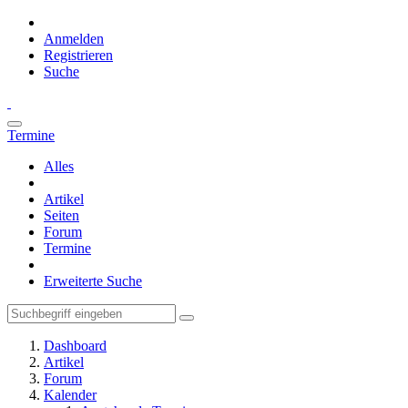
Anmelden
Registrieren
Suche
Termine
Alles
Artikel
Seiten
Forum
Termine
Erweiterte Suche
Dashboard
Artikel
Forum
Kalender