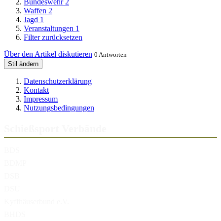
Bundeswehr
2
Waffen
2
Jagd
1
Veranstaltungen
1
Filter zurücksetzen
Über den Artikel diskutieren
0 Antworten
Stil ändern
Datenschutzerklärung
Kontakt
Impressum
Nutzungsbedingungen
Schießsport Verbände
BDS
BDMP
DSB
DSU
Kyffhäuserbund e.V.
BHDS