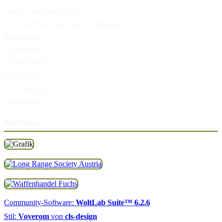
Grube - Jagd und Forst
FRANKONIA Jagd und Schießsport
Bergfreunde
Globetrotter
NEXTORCH
MILITARY
STEINADLER
Outdoorfan
Medien
Community-Software:
WoltLab Suite™ 6.2.6
Stil:
Voverom
von
cls-design