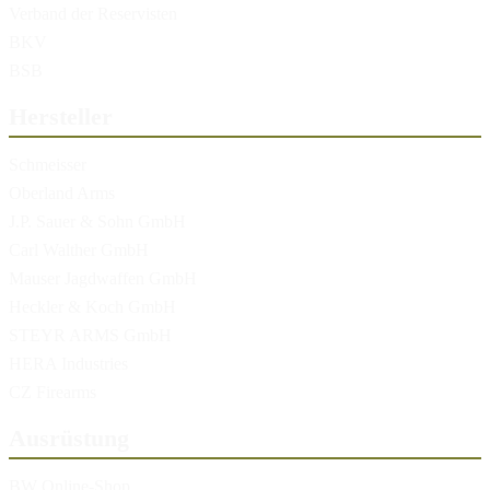
Verband der Reservisten
BKV
BSB
Hersteller
Schmeisser
Oberland Arms
J.P. Sauer & Sohn GmbH
Carl Walther GmbH
Mauser Jagdwaffen GmbH
Heckler & Koch GmbH
STEYR ARMS GmbH
HERA Industries
CZ Firearms
Ausrüstung
BW Online-Shop